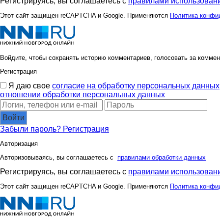
Регистрируясь, вы соглашаетесь с
правилами использовани
oliskaAvto
s-k
Этот сайт защищен reCAPTCHA и Google. Применяются
Политика конфи
zverek
бэста
Войдите, чтобы сохранять историю комментариев, голосовать за коммен
Регистрация
Я даю свое
согласие на обработку персональных данных
ультрамарин
Аню
отношении обработки персональных данных
Войти
Забыли пароль?
Регистрация
Гамма*
Хомя
Авторизация
Авторизовываясь, вы соглашаетесь с
правилами обработки данных
Регистрируясь, вы соглашаетесь с
правилами использовани
Леночка_884
Лиатри
Этот сайт защищен reCAPTCHA и Google. Применяются
Политика конфи
Маршмеллоу
Модно5