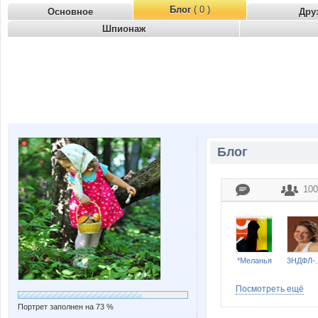
Блог
( 0 )
Основное
Дру
Шпионаж
Блог
100
*Меланья
3Н
Посмотреть ещё
Портрет заполнен на 73 %