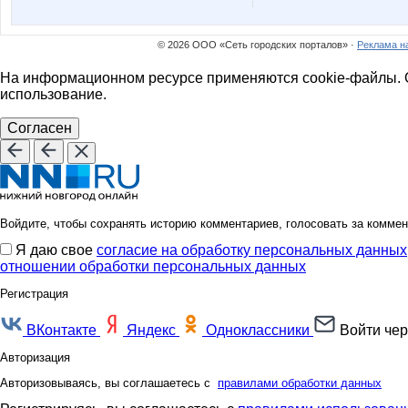
WinterLady
Wisp@
© 2026 ООО «Сеть городских порталов» ·
Реклама н
На информационном ресурсе применяются cookie-файлы. О
alensedova
alisa446
использование.
Согласен
eva_ya2010
evk77
Войдите, чтобы сохранять историю комментариев, голосовать за коммен
Я даю свое
согласие на обработку персональных данных
ku-ku-shonok
kys197
отношении обработки персональных данных
Регистрация
ВКонтакте
Яндекс
Одноклассники
Войти чер
mmvb
nast
Авторизация
Авторизовываясь, вы соглашаетесь с
правилами обработки данных