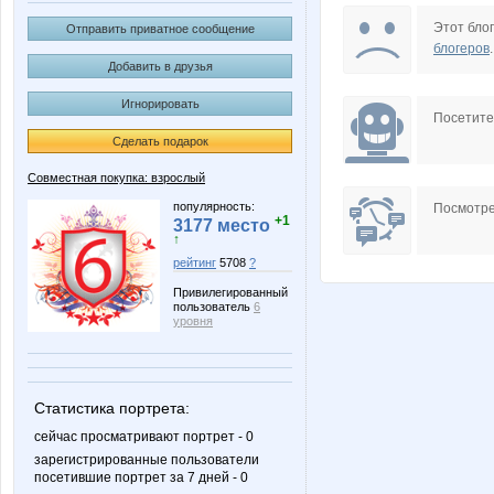
Carolink@
Charm
Этот блог
Отправить приватное сообщение
блогеров
.
Добавить в друзья
Игнорировать
IvaYa
Jannetk
Посетит
Сделать подарок
Совместная покупка: взрослый
Modnitsa
NADA77
популярность:
Посмотре
+1
3177 место
↑
рейтинг
5708
?
Привилегированный
NeTanya
OXMA
пользователь
6
уровня
Slastenish
SofiaT
Статистика портрета:
сейчас просматривают портрет - 0
зарегистрированные пользователи
посетившие портрет за 7 дней - 0